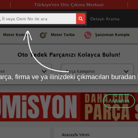
Türkiye'nin Oto Çıkma Merkezi
Detaylı Arama
Motor Komple
Motor Turbo
Şanzıman Komple
Oto Yedek Parça
nızı Kolayca Bulun!
eli
Parça Kategorisi
rça, firma ve ya ilinizdeki çıkmacıları buradan b
Anladım
Anasayfa Vitrini