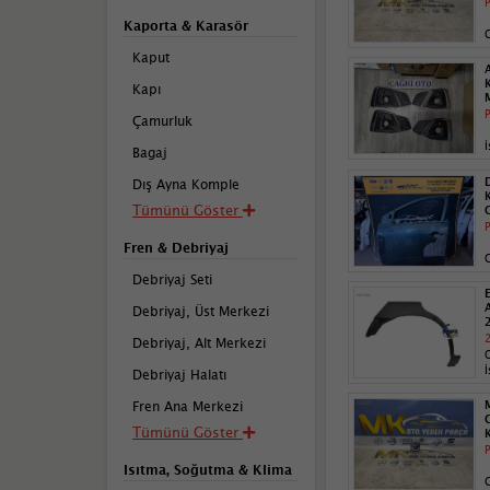
P
Kaporta & Karasör
Kaput
Kapı
P
Çamurluk
İ
Bagaj
Dış Ayna Komple
Tümünü Göster
P
Fren & Debriyaj
G
Debriyaj Seti
Debriyaj, Üst Merkezi
2
Debriyaj, Alt Merkezi
İ
Debriyaj Halatı
Fren Ana Merkezi
Tümünü Göster
P
Isıtma, Soğutma & Klima