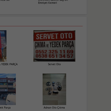
Emniyet Kemeri
 YEDEK PARÇA
Servet Oto
dek Parça
Adnan Oto Çıkma