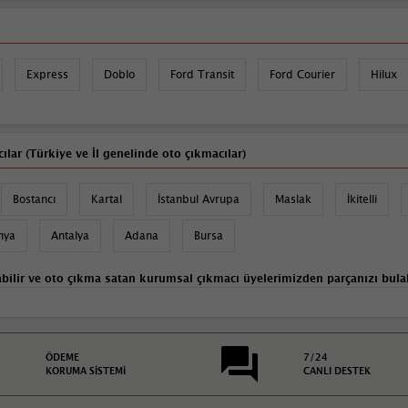
Express
Doblo
Ford Transit
Ford Courier
Hilux
ılar (Türkiye ve İl genelinde oto çıkmacılar)
Bostancı
Kartal
İstanbul Avrupa
Maslak
İkitelli
nya
Antalya
Adana
Bursa
bilir ve
oto çıkma satan
kurumsal
çıkmacı
üyelerimizden parçanızı bulab
ÖDEME
7/24
KORUMA SİSTEMİ
CANLI DESTEK