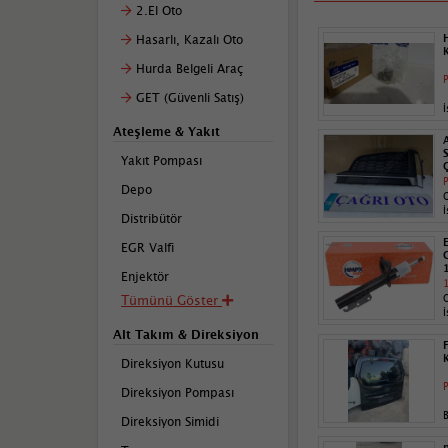
2.El Oto
Hasarlı, Kazalı Oto
Hurda Belgeli Araç
P
GET (Güvenli Satış)
İ
Ateşleme & Yakıt
Yakıt Pompası
P
Depo
İ
Distribütör
EGR Valfi
Enjektör
1
Tümünü Göster
İ
Alt Takım & Direksiyon
Direksiyon Kutusu
P
Direksiyon Pompası
B
Direksiyon Simidi