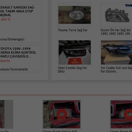
RENAULT KANGOO SAĞ-
SOL TAKIM ARKA STOP
ORJİNAL
.000 TL
Toyota Terra Sağ Far
Escort Ön Far Sağ Sol
1991 1992 1993 1994
1995
Bursa/Osmangazi
TOYOTA 1996-1999
CARİNA KLİMA KONTROL
PANELİ ÇAVUŞOĞLU
TOYOTA
azarlık
Opel Combo Sag Far
Vw Caddy Full Led Sa
Ankara/Yenimahalle
Dolu
Far Orjinal
2K8.947036.Aa
ci̇a Ön
Çikma Skoda Feli̇ci̇a Sağ
Çikma Skoda Feli