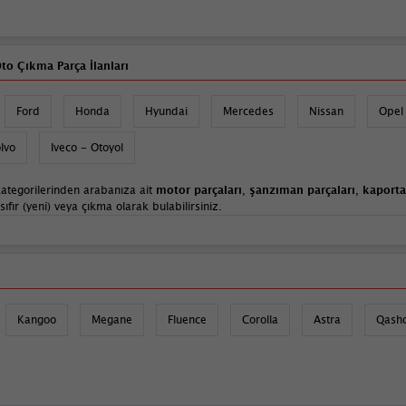
to Çıkma Parça İlanları
Ford
Honda
Hyundai
Mercedes
Nissan
Opel
lvo
Iveco - Otoyol
ategorilerinden arabanıza ait
motor parçaları
,
şanzıman parçaları
,
kaporta
fır (yeni) veya çıkma olarak bulabilirsiniz.
Kangoo
Megane
Fluence
Corolla
Astra
Qash