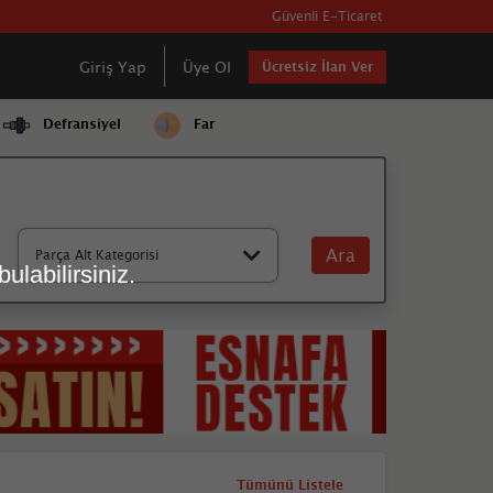
Güvenli E-Ticaret
Giriş Yap
Üye Ol
Ücretsiz İlan Ver
Defransiyel
Far
Ara
Parça Alt Kategorisi
ulabilirsiniz.
Tümünü Listele