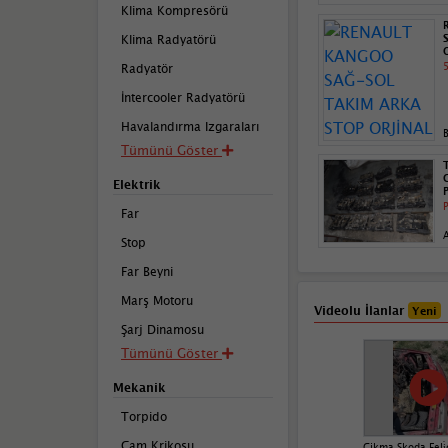
Klima Kompresörü
Klima Radyatörü
5
Radyatör
İntercooler Radyatörü
Havalandırma Izgaraları
Tümünü Göster
Elektrik
P
Far
Stop
Far Beyni
Marş Motoru
Videolu İlanlar
Yeni
Şarj Dinamosu
Tümünü Göster
Mekanik
Torpido
Cam Krikosu
Çikma Skoda Feli̇