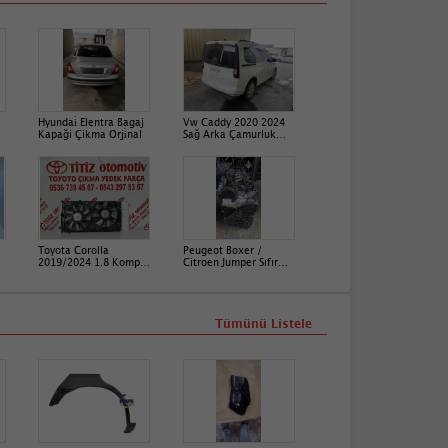
Hyundai̇ Elentra Bagaj
Vw Caddy 2020 2024
Kapaği Çikma Orji̇nal
Sağ Arka Çamurluk
Çikma Ori̇nal
Toyota Corolla
Peugeot Boxer /
2019/2024 1.8 Komple
Citroen Jumper Sıfır
Fan Seti̇
Komple Motor
Tümünü Listele