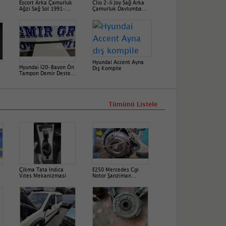
Escort Arka Çamurluk
Clio 2-Ii Joy Sağ Arka
Ağzi Sağ Sol 1991-
Çamurluk Davlumbaz
2000
(2012-2020)
767485737R
Hyundai Accent Ayna
Hyundai̇ İ20-Bayon Ön
Dış Kompile
Tampon Demi̇r Desteği̇
2021-2026
Tümünü Listele
Çikma Tata İndi̇ca
E250 Mercedes Cgi
Vi̇tes Mekanizmasi
Notor Şanziman
722618