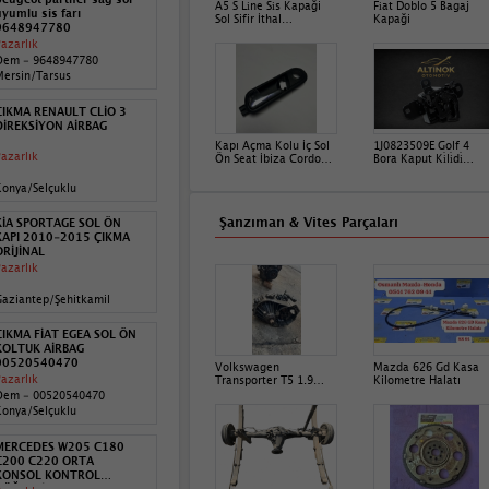
A5 S Li̇ne Si̇s Kapaği
Fi̇at Doblo 5 Bagaj
yumlu sis farı
Sol Sifir İthal
Kapaği
9648947780
8W6807681 Çağri Oto
azarlık
Maslak
Oem - 9648947780
Mersin/Tarsus
ÇIKMA RENAULT CLİO 3
DİREKSİYON AİRBAG
Kapı Açma Kolu İç Sol
1J0823509E Golf 4
azarlık
Ön Seat İbiza Cordoba
Bora Kaput Ki̇li̇di̇
2002-2005
1998-2005 Arasi
6L0837113D
Konya/Selçuklu
Şanzıman & Vites Parçaları
KİA SPORTAGE SOL ÖN
KAPI 2010-2015 ÇIKMA
ORİJİNAL
azarlık
aziantep/Şehitkamil
ÇIKMA FİAT EGEA SOL ÖN
KOLTUK AİRBAG
00520540470
Volkswagen
Mazda 626 Gd Kasa
azarlık
Transporter T5 1.9
Kilometre Halatı
5İleri̇ Çikma Manuel
Oem - 00520540470
Şanzimann Orj
Konya/Selçuklu
MERCEDES W205 C180
C200 C220 ORTA
KONSOL KONTROL
DÜĞMESİ