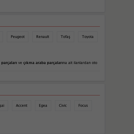
Peugeot
Renault
Tofaş
Toyota
 parçaları
ve
çıkma araba parçaları
na ait ilanlardan oto
qai
Accent
Egea
Civic
Focus