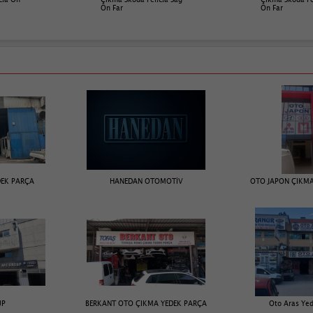
Ön Far
Ön Far
DEK PARÇA
HANEDAN OTOMOTİV
OTO JAPON ÇIKMA
UP
BERKANT OTO ÇIKMA YEDEK PARÇA
Oto Aras Ye