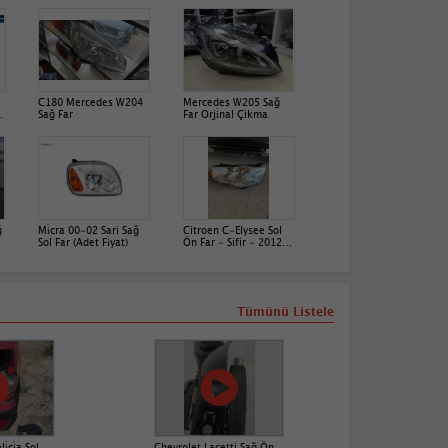
C180 Mercedes W204
Mercedes W205 Sağ
Sağ Far
Far Orji̇nal Çikma
ğ
Mi̇cra 00-02 Sari Sağ
Citroen C-Elysee Sol
Sol Far (Adet Fi̇yat)
Ön Far - Sifir - 2012-
2017 - Dünya Oto
Çıkma
Tümünü Listele
̇ci̇a Sol
Chevrolet Lacetti Sağ Ön