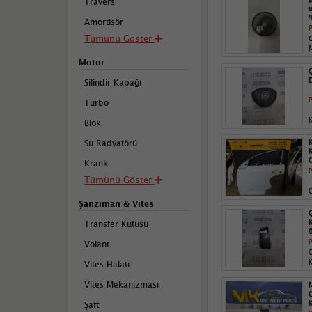
Travers
u
Amortisör
P
Tümünü Göster
Motor
Silindir Kapağı
P
Turbo
Blok
Su Radyatörü
Krank
P
Tümünü Göster
G
Şanzıman & Vites
Transfer Kutusu
P
Volant
Vites Halatı
Vites Mekanizması
Şaft