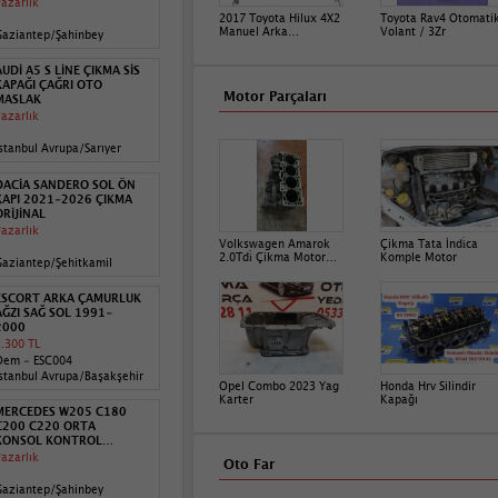
azarlık
2017 Toyota Hilux 4X2
Toyota Rav4 Otomati
Manuel Arka
Volant / 3Zr
Gaziantep/Şahinbey
Diferansiyel Çıkma
Defransiyel
AUDİ A5 S LİNE ÇIKMA SİS
KAPAĞI ÇAĞRI OTO
Motor Parçaları
MASLAK
azarlık
stanbul Avrupa/Sarıyer
DACİA SANDERO SOL ÖN
KAPI 2021-2026 ÇIKMA
ORİJİNAL
azarlık
Volkswagen Amarok
Çikma Tata İndi̇ca
2.0Tdi̇ Çikma Motor
Komple Motor
aziantep/Şehitkamil
Bloğu Standart Orji̇nall
ESCORT ARKA ÇAMURLUK
AĞZI SAĞ SOL 1991-
2000
.300 TL
Oem - ESC004
stanbul Avrupa/Başakşehir
Opel Combo 2023 Yag
Honda Hrv Silindir
Karter
Kapağı
MERCEDES W205 C180
C200 C220 ORTA
KONSOL KONTROL
PANELİ
azarlık
Oto Far
Gaziantep/Şahinbey