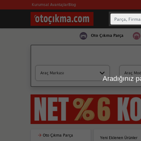
Kurumsal Avantajlar
Blog
Oto Çıkma Parça
Araç Markası
Araç Mod
Aradığınız pa
Oto Çıkma Parça
Yeni Eklenen Ürünler