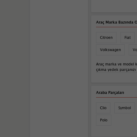
Araç Marka Bazında O
Citroen
Fiat
Volkswagen
Vo
Araç marka ve model k
çıkma yedek parçanızı sı
Araba Parçaları
Clio
Symbol
Polo