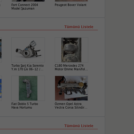
k
Fort Connect 2004
Peugeot Boxer Volant
Model Şazuman
Tümünü Listele
Turbo Şarj Ki̇a Sorento
C180 Mercedes 274
Y.m 170 Li̇k 06-12 /
Motor Emme Mani̇fold
28200-4A470
2700900737
Fi̇at Doblo 5 Turbo
Özmen Opel Astra
Hava Hortumu
Vectra Corsa Si̇li̇ndi̇r
Kapaği 90502808
Tümünü Listele