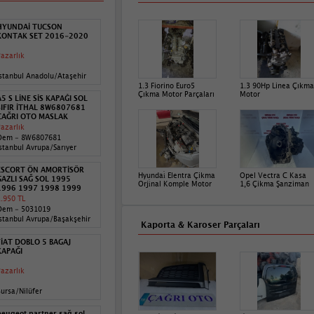
HYUNDAİ TUCSON
KONTAK SET 2016-2020
azarlık
stanbul Anadolu/Ataşehir
1.3 Fiorino Euro5
1.3 90Hp Linea Çıkma
Çıkma Motor Parçaları
Motor
A5 S LİNE SİS KAPAĞI SOL
SIFIR İTHAL 8W6807681
ÇAĞRI OTO MASLAK
azarlık
Oem - 8W6807681
stanbul Avrupa/Sarıyer
ESCORT ÖN AMORTİSÖR
Hyundai̇ Elentra Çikma
Opel Vectra C Kasa
GAZLI SAĞ SOL 1995
Orji̇nal Komple Motor
1,6 Çikma Şanziman
1996 1997 1998 1999
.950 TL
Oem - 5031019
stanbul Avrupa/Başakşehir
Kaporta & Karoser Parçaları
FİAT DOBLO 5 BAGAJ
KAPAĞI
azarlık
ursa/Nilüfer
peugeot partner sağ sol