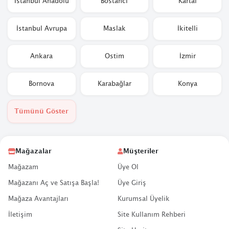
İstanbul Anadolu
Bostancı
Kartal
İstanbul Avrupa
Maslak
İkitelli
Ankara
Ostim
İzmir
Bornova
Karabağlar
Konya
Tümünü Göster
Mağazalar
Müşteriler
Mağazam
Üye Ol
Mağazanı Aç ve Satışa Başla!
Üye Giriş
Mağaza Avantajları
Kurumsal Üyelik
İletişim
Site Kullanım Rehberi