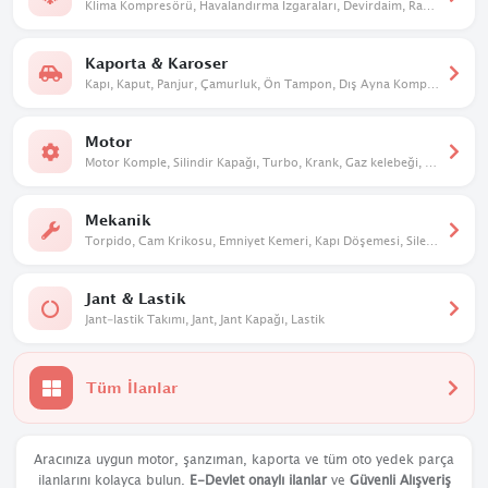
Klima Kompresörü, Havalandırma Izgaraları, Devirdaim, Radyatör. Kalorifer Kutusu
Kaporta & Karoser
Kapı, Kaput, Panjur, Çamurluk, Ön Tampon, Dış Ayna Komple, Davlumbaz
Motor
Motor Komple, Silindir Kapağı, Turbo, Krank, Gaz kelebeği, Eksantrik
Mekanik
Torpido, Cam Krikosu, Emniyet Kemeri, Kapı Döşemesi, Silecek Mekanizması
Jant & Lastik
Jant-lastik Takımı, Jant, Jant Kapağı, Lastik
Tüm İlanlar
Aracınıza uygun motor, şanzıman, kaporta ve tüm oto yedek parça
ilanlarını kolayca bulun.
E-Devlet onaylı ilanlar
ve
Güvenli Alışveriş