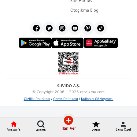
Site Haritası
Otoçıkma Blog
SUVİDO A.Ş.
© Copyright 2006 - 2026 otocikma.com
Gizlilik Politikası
/
Çerez Politikası
/
Kullanıcı Sözleşmesi
İlan Ver
Anasayfa
Bana Özel
Arama
Vitrin